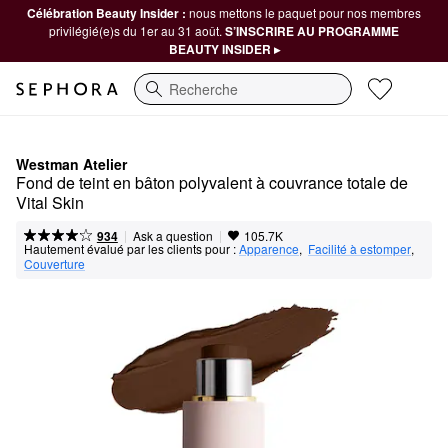
Célébration Beauty Insider :
nous mettons le paquet pour nos membres
privilégié(e)s du 1er au 31 août.
S’INSCRIRE AU PROGRAMME
BEAUTY INSIDER ▸
Recherche
Westman Atelier
Fond de teint en bâton polyvalent à couvrance totale de 
Vital Skin
|
|
Ask a question
934
105.7K
Hautement évalué par les clients pour :
Apparence
,  
Facilité à estomper
,  
Couverture