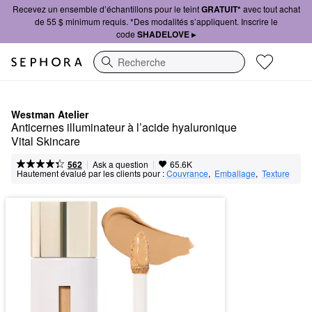
Recevez un ensemble d’échantillons pour le teint
GRATUIT*
avec tout achat
de 55 $ minimum requis. *Des modalités s’appliquent. Inscrire le
code
SHADELOVE ▸
Recherche
Westman Atelier
Anticernes illuminateur à l’acide hyaluronique 
Vital Skincare
|
|
Ask a question
562
65.6K
Hautement évalué par les clients pour :
Couvrance
,  
Emballage
,  
Texture