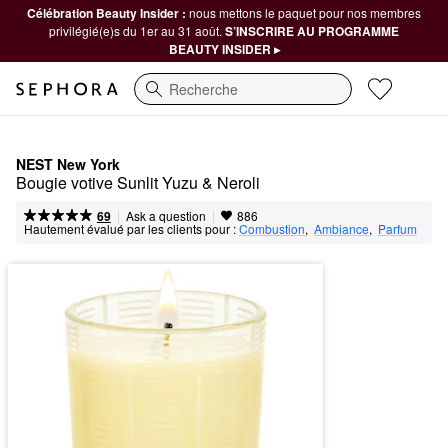
Célébration Beauty Insider :
nous mettons le paquet pour nos membres
privilégié(e)s du 1er au 31 août.
S’INSCRIRE AU PROGRAMME
BEAUTY INSIDER ▸
Recherche
NEST New York
Bougie votive Sunlit Yuzu & Neroli
|
|
Ask a question
69
886
Hautement évalué par les clients pour :
Combustion
,  
Ambiance
,  
Parfum