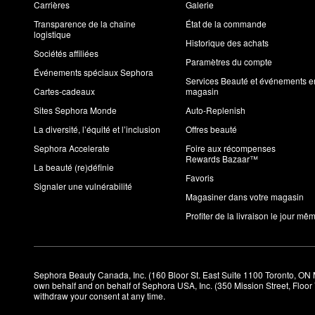
Carrières
Galerie
Transparence de la chaîne
État de la commande
logistique
Historique des achats
Sociétés affiliées
Paramètres du compte
Événements spéciaux Sephora
Services Beauté et événements e
Cartes-cadeaux
magasin
Sites Sephora Monde
Auto-Replenish
La diversité, l’équité et l’inclusion
Offres beauté
Sephora Accelerate
Foire aux récompenses
Rewards Bazaar™
La beauté (re)définie
Favoris
Signaler une vulnérabilité
Magasiner dans votre magasin
Profiter de la livraison le jour mê
Sephora Beauty Canada, Inc. (160 Bloor St. East Suite 1100 Toronto, ON 
own behalf and on behalf of Sephora USA, Inc. (350 Mission Street, Floo
withdraw your consent at any time.