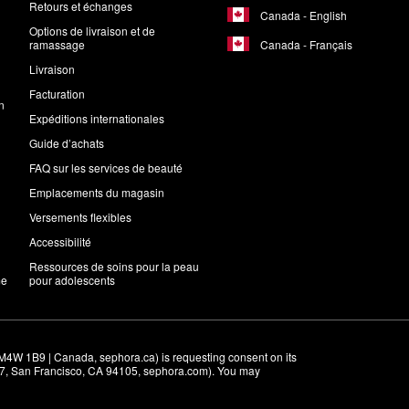
Retours et échanges
Canada - English
Options de livraison et de
Canada - Français
ramassage
Livraison
Facturation
n
Expéditions internationales
Guide d’achats
FAQ sur les services de beauté
Emplacements du magasin
Versements flexibles
Accessibilité
Ressources de soins pour la peau
me
pour adolescents
M4W 1B9 | Canada, sephora.ca) is requesting consent on its 
r 7, San Francisco, CA 94105, sephora.com). You may 