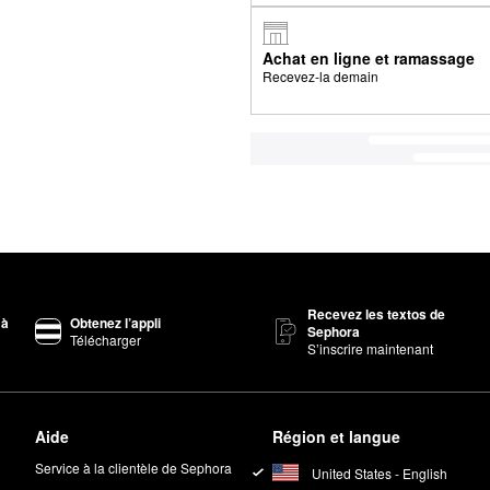
Achat en ligne et ramassage
Recevez-la demain
Recevez les textos de
 à
Obtenez l’appli
Sephora
Télécharger
S’inscrire maintenant
Aide
Région et langue
Service à la clientèle de Sephora
United States - English