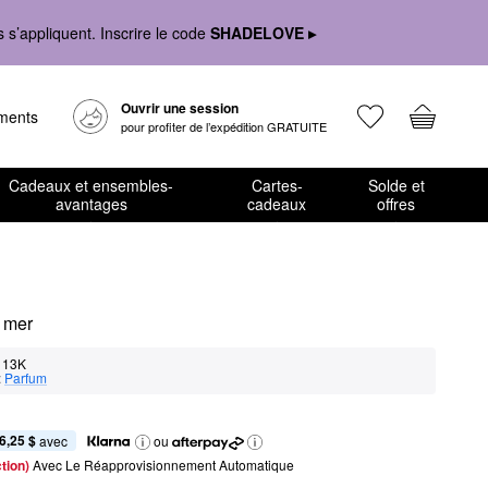
s’appliquent. Inscrire le code
SHADELOVE ▸
Ouvrir une session
ements
pour profiter de l’expédition GRATUITE
Cadeaux et ensembles-
Cartes-
Solde et
avantages
cadeaux
offres
 mer
13K
:
Parfum
6,25 $
 avec
ou
tion) 
Avec Le Réapprovisionnement Automatique