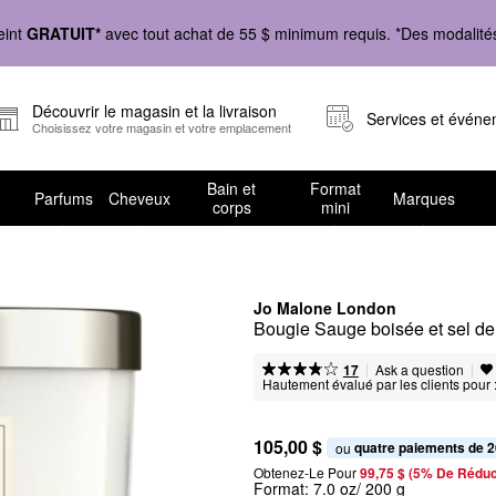
eint
GRATUIT*
avec tout achat de 55 $ minimum requis. *Des modalités 
Découvrir le magasin et la livraison
Services et évén
Choisissez votre magasin et votre emplacement
Bain et
Format
Parfums
Cheveux
Marques
corps
mini
Jo Malone London
Bougie Sauge boisée et sel de
|
|
Ask a question
17
Hautement évalué par les clients pour 
105,00 $
quatre paiements de 2
ou 
Obtenez-Le Pour
99,75 $ (5% De Réduc
Format:
7.0 oz/ 200 g