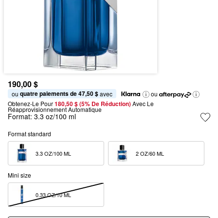
190,00 $
quatre paiements de 47,50 $
ou 
 avec
ou
Obtenez-Le Pour
180,50 $ (5% De Réduction) 
Avec Le 
Réapprovisionnement Automatique
Format:
3.3 oz/100 ml
Format standard
3.3 OZ/100 ML  
2 OZ/60 ML  
Mini size
0.33 OZ/10 ML  