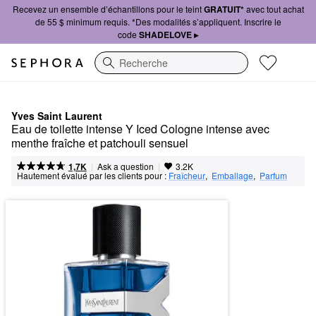
Recevez un ensemble d’échantillons pour le teint
GRATUIT*
avec tout achat
de 55 $ minimum requis. *Des modalités s’appliquent. Inscrire le
code
SHADELOVE ▸
Recherche
Yves Saint Laurent
Eau de toilette intense Y Iced Cologne intense avec 
menthe fraîche et patchouli sensuel
|
|
Ask a question
1,7K
3.2K
Hautement évalué par les clients pour :
Fraîcheur
,  
Emballage
,  
Parfum