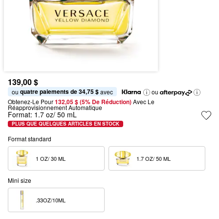
139,00 $
quatre paiements de 34,75 $
ou 
 avec
ou
Obtenez-Le Pour
132,05 $ (5% De Réduction) 
Avec Le 
Réapprovisionnement Automatique
Format:
1.7 oz/ 50 mL
PLUS QUE QUELQUES ARTICLES EN STOCK
Format standard
1 OZ/ 30 ML  
1.7 OZ/ 50 ML  
Mini size
.33OZ/10ML  