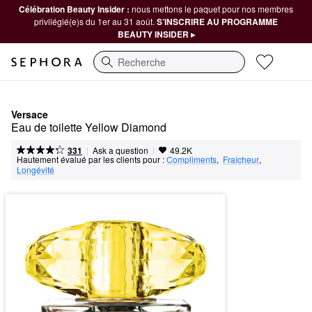
Célébration Beauty Insider :
nous mettons le paquet pour nos membres
privilégié(e)s du 1er au 31 août.
S’INSCRIRE AU PROGRAMME
BEAUTY INSIDER ▸
Recherche
Versace
Eau de toilette Yellow Diamond
|
|
Ask a question
331
49.2K
Hautement évalué par les clients pour :
Compliments
,  
Fraîcheur
,  
Longévité