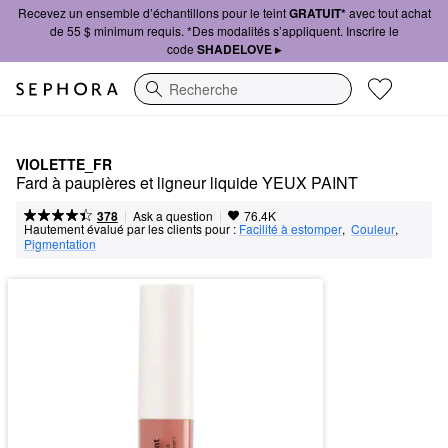
Recevez un ensemble d’échantillons pour le teint
GRATUIT*
avec tout achat
de 55 $ minimum requis. *Des modalités s’appliquent. Inscrire le
code
SHADELOVE ▸
Recherche
VIOLETTE_FR
Fard à paupières et ligneur liquide YEUX PAINT
|
|
Ask a question
378
76.4K
Hautement évalué par les clients pour :
Facilité à estomper
,  
Couleur
,  
Pigmentation