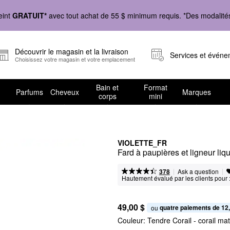
eint
GRATUIT*
avec tout achat de 55 $ minimum requis. *Des modalités 
Découvrir le magasin et la livraison
Services et évén
Choisissez votre magasin et votre emplacement
Bain et
Format
Parfums
Cheveux
Marques
corps
mini
VIOLETTE_FR
Fard à paupières et ligneur l
|
|
Ask a question
378
Hautement évalué par les clients pour 
49,00 $
quatre paiements de 12
ou 
Couleur:
Tendre Corail
- corail mat