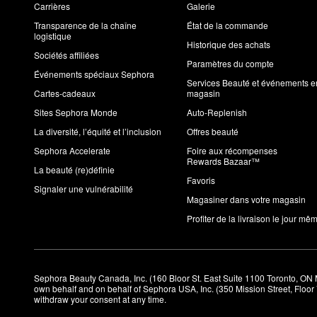
Carrières
Galerie
Transparence de la chaîne
État de la commande
logistique
Historique des achats
Sociétés affiliées
Paramètres du compte
Événements spéciaux Sephora
Services Beauté et événements e
Cartes-cadeaux
magasin
Sites Sephora Monde
Auto-Replenish
La diversité, l’équité et l’inclusion
Offres beauté
Sephora Accelerate
Foire aux récompenses
Rewards Bazaar™
La beauté (re)définie
Favoris
Signaler une vulnérabilité
Magasiner dans votre magasin
Profiter de la livraison le jour mê
Sephora Beauty Canada, Inc. (160 Bloor St. East Suite 1100 Toronto, ON 
own behalf and on behalf of Sephora USA, Inc. (350 Mission Street, Floo
withdraw your consent at any time.