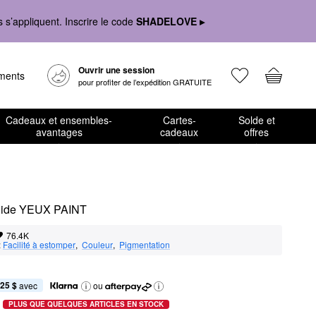
s’appliquent. Inscrire le code
SHADELOVE ▸
Ouvrir une session
ements
pour profiter de l’expédition GRATUITE
Cadeaux et ensembles-
Cartes-
Solde et
avantages
cadeaux
offres
iquide YEUX PAINT
76.4K
:
Facilité à estomper
,  
Couleur
,  
Pigmentation
,25 $
 avec
ou
PLUS QUE QUELQUES ARTICLES EN STOCK