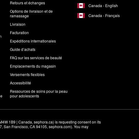
Retours et échanges
Canada - English
Options de livraison et de
Canada - Français
ramassage
Livraison
Facturation
n
Expéditions internationales
Guide d’achats
FAQ sur les services de beauté
Emplacements du magasin
Versements flexibles
Accessibilité
Ressources de soins pour la peau
me
pour adolescents
M4W 1B9 | Canada, sephora.ca) is requesting consent on its 
r 7, San Francisco, CA 94105, sephora.com). You may 