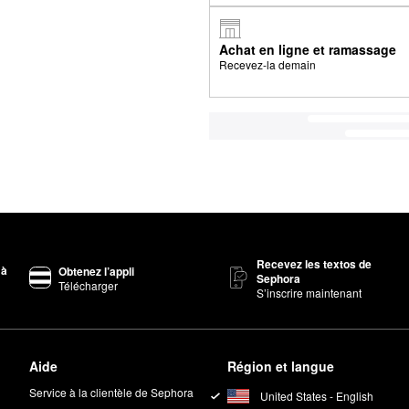
Achat en ligne et ramassage
Recevez-la demain
Recevez les textos de
 à
Obtenez l’appli
Sephora
Télécharger
S’inscrire maintenant
Aide
Région et langue
Service à la clientèle de Sephora
United States - English