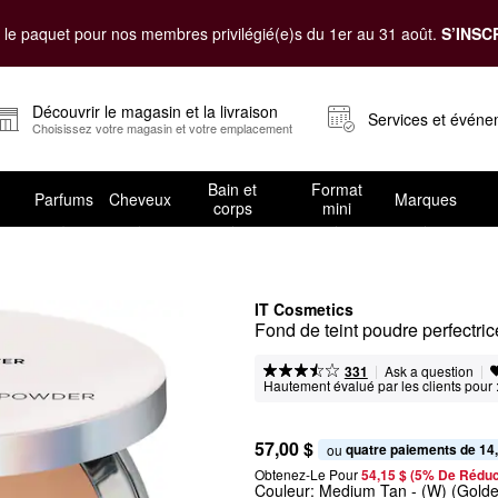
le paquet pour nos membres privilégié(e)s du 1er au 31 août.
S’INSC
Découvrir le magasin et la livraison
Services et évén
Choisissez votre magasin et votre emplacement
Bain et
Format
Parfums
Cheveux
Marques
corps
mini
IT Cosmetics
Fond de teint poudre perfectri
|
|
Ask a question
331
Hautement évalué par les clients pour 
57,00 $
quatre paiements de 14
ou 
Obtenez-Le Pour
54,15 $ (5% De Réduc
Couleur:
Medium Tan
- (W) (Golde