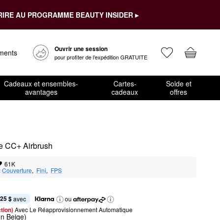
RIRE AU PROGRAMME BEAUTY INSIDER ▸
Ouvrir une session
ements
pour profiter de l’expédition GRATUITE
Cadeaux et ensembles-
Cartes-
Solde et
avantages
cadeaux
offres
ce CC+ Airbrush
61K
:
Couverture
,  
Fini
,  
FPS
,25 $
 avec
ou
tion) 
Avec Le Réapprovisionnement Automatique
n Beige)