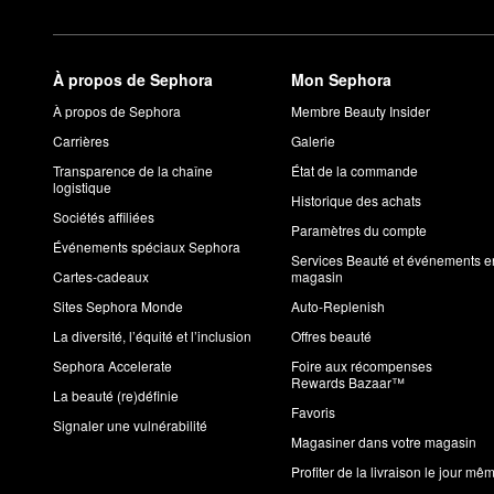
À propos de Sephora
Mon Sephora
À propos de Sephora
Membre Beauty Insider
Carrières
Galerie
Transparence de la chaîne
État de la commande
logistique
Historique des achats
Sociétés affiliées
Paramètres du compte
Événements spéciaux Sephora
Services Beauté et événements e
Cartes-cadeaux
magasin
Sites Sephora Monde
Auto-Replenish
La diversité, l’équité et l’inclusion
Offres beauté
Sephora Accelerate
Foire aux récompenses
Rewards Bazaar™
La beauté (re)définie
Favoris
Signaler une vulnérabilité
Magasiner dans votre magasin
Profiter de la livraison le jour mê