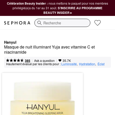
Célébration Beauty Insider :
nous mettons le paquet pour nos membres
privilégié(e)s du 1er au 31 août.
S’INSCRIRE AU PROGRAMME
BEAUTY INSIDER ▸
Recherche
Hanyul
Masque de nuit illuminant Yuja avec vitamine C et 
niacinamide
|
|
Ask a question
385
35.7K
Hautement évalué par les clients pour :
Luminosité
,  
Hydratation
,  
Éclat