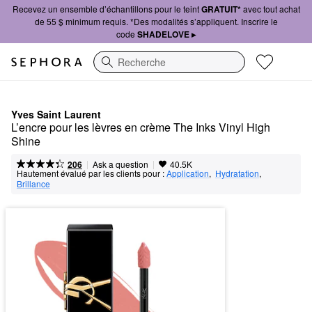
Recevez un ensemble d’échantillons pour le teint
GRATUIT*
avec tout achat
de 55 $ minimum requis. *Des modalités s’appliquent. Inscrire le
code
SHADELOVE ▸
Recherche
Yves Saint Laurent
L’encre pour les lèvres en crème The Inks Vinyl High 
Shine
|
|
Ask a question
206
40.5K
Hautement évalué par les clients pour :
Application
,  
Hydratation
,  
Brillance