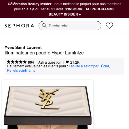
Célébration Beauty Insider :
nous mettons le paquet pour nos membres
privilégié(e)s du 1er au 31 août.
S’INSCRIRE AU PROGRAMME
BEAUTY INSIDER ▸
Recherche
Yves Saint Laurent
Illuminateur en poudre Hyper Luminize
|
|
Ask a question
804
21.2K
Hautement évalué par les clients pour :
Facilité à estomper
,  
Éclat
,  
Reflets scintillants