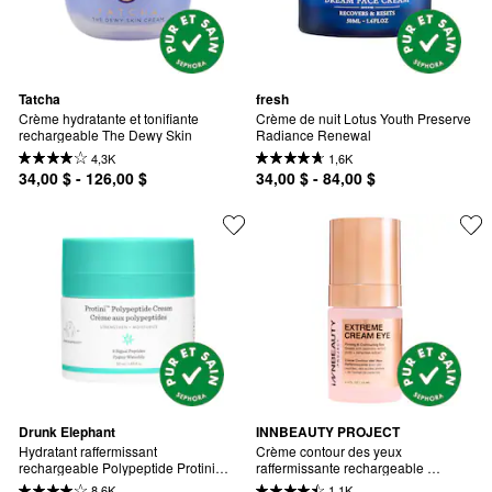
Tatcha
fresh
Crème hydratante et tonifiante 
Crème de nuit Lotus Youth Preserve 
rechargeable The Dewy Skin
Radiance Renewal
4,3K
1,6K
34,00 $ - 126,00 $
34,00 $ - 84,00 $
Drunk Elephant
INNBEAUTY PROJECT
Hydratant raffermissant 
Crème contour des yeux 
rechargeable Polypeptide Protini™  
raffermissante rechargeable 
avec peptides
Extreme Cream
8,6K
1,1K