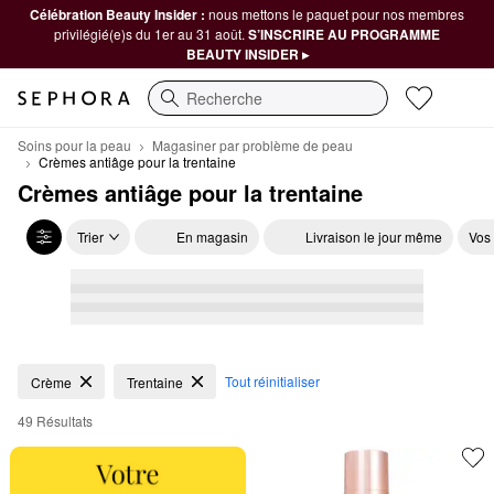
Célébration Beauty Insider :
nous mettons le paquet pour nos membres
privilégié(e)s du 1er au 31 août.
S’INSCRIRE AU PROGRAMME
BEAUTY INSIDER ▸
Recherche
Soins pour la peau
Magasiner par problème de peau
Crèmes antiâge pour la trentaine
Crèmes antiâge pour la trentaine
Trier
En magasin
Livraison le jour même
Vos
Crèmes antiâge pour la trentaine
Tout réinitialiser
Crème
Trentaine
49 Résultats