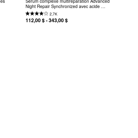
des
Sérum complexe multiréparation Advanced 
Night Repair Synchronized avec acide 
hyaluronique
2,7K
112,00 $ - 343,00 $