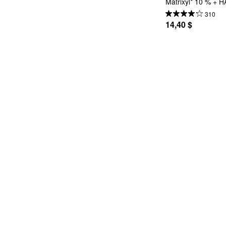
Matrixyl* 10 % + H
310
14,40 $