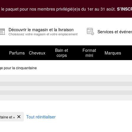
le paquet pour nos membres privilégié(e)s du 1er au 31 août.
S’INSC
Découvrir le magasin et la livraison
Services et évén
Choisissez votre magasin et votre emplacement
Bain et
Format
Parfums
Cheveux
Marques
corps
mini
e pour la cinquantaine
a cinquantaine
Tout réinitialiser
aine et +