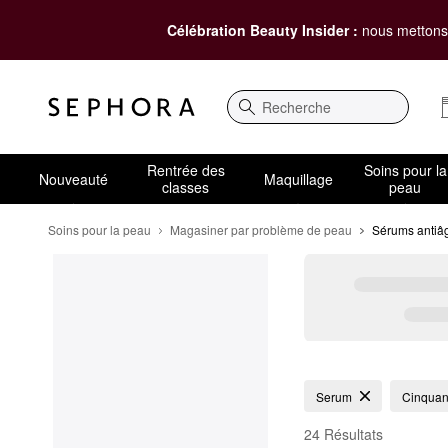
Célébration Beauty Insider :
nous mettons 
Recherche
Rentrée des
Soins pour la
Nouveauté
Maquillage
classes
peau
Soins pour la peau
Magasiner par problème de peau
Sérums antiâg
Sérums antiâge pour l
Serum
Cinquant
24 Résultats