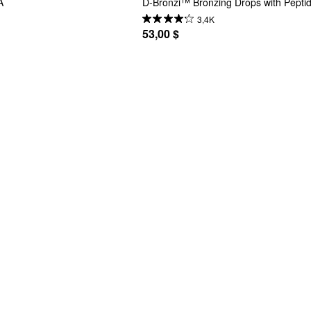
A
D-Bronzi™ Bronzing Drops with Pepti
3,4K
53,00 $