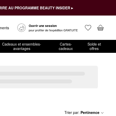
RIRE AU PROGRAMME BEAUTY INSIDER ▸
Ouvrir une session
ements
pour profiter de l’expédition GRATUITE
Cadeaux et ensembles-
Cartes-
Solde et
avantages
cadeaux
offres
Trier par
:
Pertinence