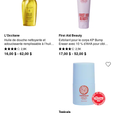
L'Occitane
First Aid Beauty
Huile de douche nettoyante et 
Exfoliant pour le corps KP Bump 
adoucissante remplissable à l’huile 
Eraser avec 10 % d’AHA pour cibler 
d’amande
la kératose pilaire
2,8K
2,5K
16,00 $ - 62,00 $
17,00 $ - 52,00 $
Topicals