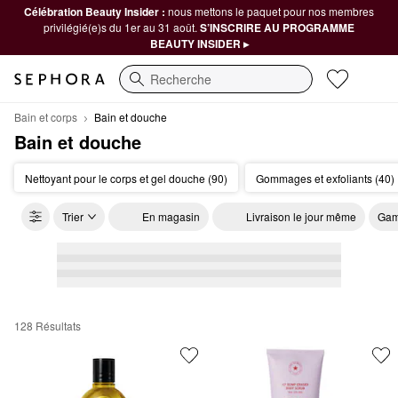
Célébration Beauty Insider :
nous mettons le paquet pour nos membres
privilégié(e)s du 1er au 31 août.
S’INSCRIRE AU PROGRAMME
BEAUTY INSIDER ▸
Recherche
Bain et corps
Bain et douche
Bain et douche
Nettoyant pour le corps et gel douche (90)
Gommages et exfoliants (40)
Trier
En magasin
Livraison le jour même
Gam
128 Résultats
Bain et douche