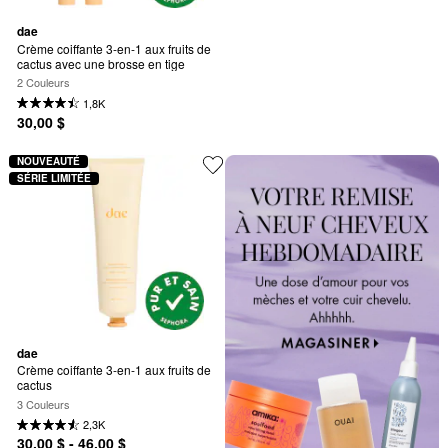
dae
Crème coiffante 3-en-1 aux fruits de 
cactus avec une brosse en tige
2 Couleurs
1,8K
30,00 $
NOUVEAUTÉ
SÉRIE LIMITÉE
dae
Crème coiffante 3-en-1 aux fruits de 
cactus
3 Couleurs
2,3K
30,00 $ - 46,00 $