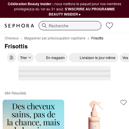
Célébration Beauty Insider :
nous mettons le paquet pour nos membres
privilégié(e)s du 1er au 31 août.
S’INSCRIRE AU PROGRAMME
BEAUTY INSIDER ▸
Recherche
Cheveux
Magasiner par préoccupation capillaire
Frisottis
Frisottis
Trier
En magasin
Livraison le jour même
Vos
484 Résultats
Frisottis