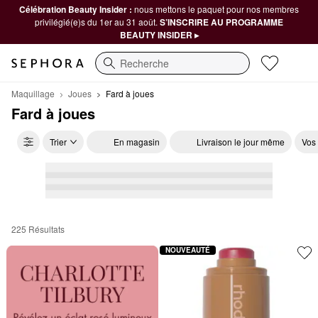
Célébration Beauty Insider :
nous mettons le paquet pour nos membres
privilégié(e)s du 1er au 31 août.
S’INSCRIRE AU PROGRAMME
BEAUTY INSIDER ▸
Recherche
Maquillage
Joues
Fard à joues
Fard à joues
Trier
En magasin
Livraison le jour même
Vos
225 Résultats
Fard à joues
NOUVEAUTÉ