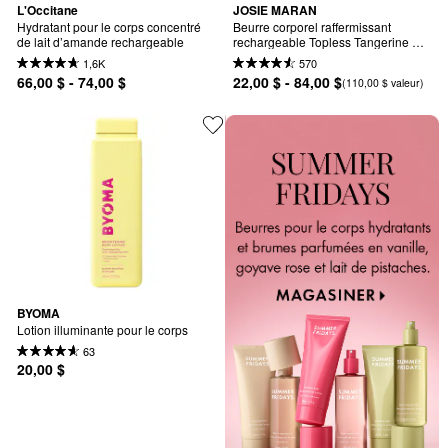
L'Occitane
JOSIE MARAN
Hydratant pour le corps concentré 
Beurre corporel raffermissant 
de lait d’amande rechargeable
rechargeable Topless Tangerine 
avec huile d’argan fouettée
1,6K
570
66,00 $ - 74,00 $
22,00 $ - 84,00 $
(110,00 $ valeur)
BYOMA
Lotion illuminante pour le corps
63
20,00 $