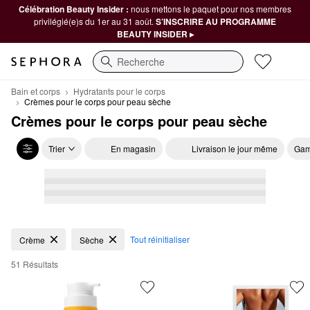
Célébration Beauty Insider :
nous mettons le paquet pour nos membres
privilégié(e)s du 1er au 31 août.
S’INSCRIRE AU PROGRAMME
BEAUTY INSIDER ▸
Recherche
Bain et corps
Hydratants pour le corps
Crèmes pour le corps pour peau sèche
Crèmes pour le corps pour peau sèche
Trier
En magasin
Livraison le jour même
Gam
Crèmes pour le corps pour peau sèche
Tout réinitialiser
Crème
Sèche
51 Résultats