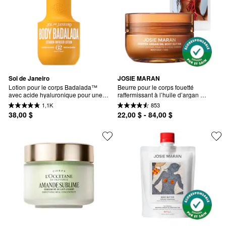
Sol de Janeiro
JOSIE MARAN
Lotion pour le corps Badalada™ 
Beurre pour le corps fouetté 
avec acide hyaluronique pour une 
raffermissant à l’huile d’argan 
hydratation quotidienne
rechargeable Golden Hour (ambre, 
1,1K
853
musc blanc)
38,00 $
22,00 $ - 84,00 $