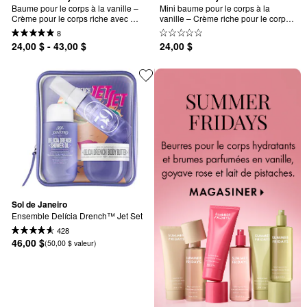
Baume pour le corps à la vanille – 
Mini baume pour le corps à la 
Crème pour le corps riche avec 
vanille – Crème riche pour le corps 
acide hyaluronique
avec acide hyaluronique
8
24,00 $ - 43,00 $
24,00 $
Sol de Janeiro
Ensemble Delícia Drench™ Jet Set
428
46,00 $
(50,00 $ valeur)