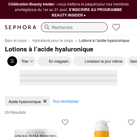
Célébration Beauty Insider :
nous mettons le paquet pour nos membres
privilégié(e)s du 1er au 31 août.
S’INSCRIRE AU PROGRAMME
BEAUTY INSIDER ▸
Recherche
Bain et corps
Hydratants pour le corps
Lotions à l’acide hyaluronique
Lotions à l’acide hyaluronique
Trier
En magasin
Livraison le jour même
Gam
Lotions à l’acide hyaluronique
Tout réinitialiser
Acide hyaluronique
29 Résultats