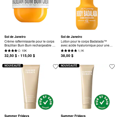
Sol de Janeiro
Sol de Janeiro
Crème raffermissante pour le corps 
Lotion pour le corps Badalada™ 
Brazilian Bum Bum rechargeable 
avec acide hyaluronique pour une 
avec Guaranà riche en caféine
hydratation quotidienne
10K
1,1K
32,50 $ - 115,00 $
38,00 $
NOUVEAUTÉ
NOUVEAUTÉ
Summer Fridays
Summer Fridays