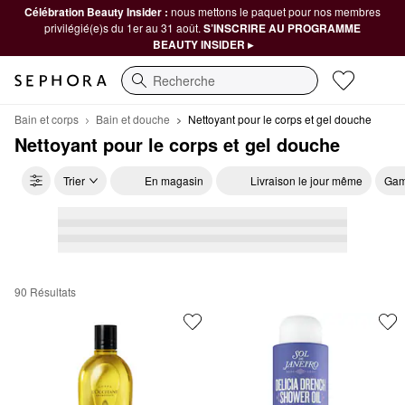
Célébration Beauty Insider :
nous mettons le paquet pour nos membres
privilégié(e)s du 1er au 31 août.
S’INSCRIRE AU PROGRAMME
BEAUTY INSIDER ▸
Recherche
Bain et corps
Bain et douche
Nettoyant pour le corps et gel douche
Nettoyant pour le corps et gel douche
Trier
En magasin
Livraison le jour même
Gam
90 Résultats
Nettoyant pour le corps et gel douche