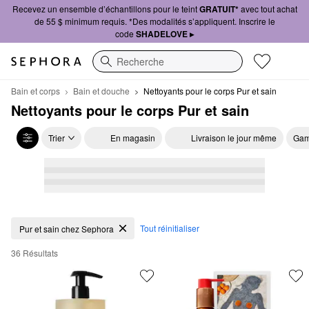
Recevez un ensemble d’échantillons pour le teint
GRATUIT*
avec tout achat
de 55 $ minimum requis. *Des modalités s’appliquent. Inscrire le
code
SHADELOVE ▸
Recherche
Bain et corps
Bain et douche
Nettoyants pour le corps Pur et sain
Nettoyants pour le corps Pur et sain
Trier
En magasin
Livraison le jour même
Gam
Nettoyants pour le corps Pur et sain
Tout réinitialiser
Pur et sain chez Sephora
36 Résultats