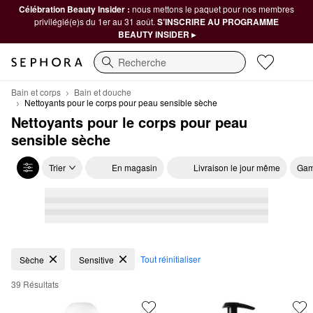
Célébration Beauty Insider :
nous mettons le paquet pour nos membres
privilégié(e)s du 1er au 31 août.
S’INSCRIRE AU PROGRAMME
BEAUTY INSIDER ▸
Recherche
Bain et corps
Bain et douche
Nettoyants pour le corps pour peau sensible sèche
Nettoyants pour le corps pour peau 
sensible sèche
Trier
En magasin
Livraison le jour même
Gam
Nettoyants pour le corps pour peau sensible sèche
Tout réinitialiser
Sèche
Sensitive
39 Résultats