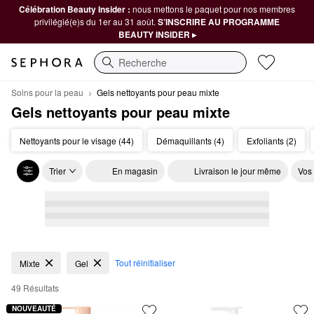
Célébration Beauty Insider :
nous mettons le paquet pour nos membres
privilégié(e)s du 1er au 31 août.
S’INSCRIRE AU PROGRAMME
BEAUTY INSIDER ▸
Recherche
Soins pour la peau
Gels nettoyants pour peau mixte
Gels nettoyants pour peau mixte
Nettoyants pour le visage (44)
Démaquillants (4)
Exfoliants (2)
Trier
En magasin
Livraison le jour même
Vos
Gels nettoyants pour peau mixte
Tout réinitialiser
Mixte
Gel
49 Résultats
NOUVEAUTÉ