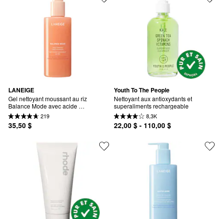
LANEIGE
Youth To The People
Gel nettoyant moussant au riz 
Nettoyant aux antioxydants et 
Balance Mode avec acide 
superaliments rechargeable
glycolique pour contrôler le 
219
8,3K
brillant et déboucher les pores.
35,50 $
22,00 $ - 110,00 $