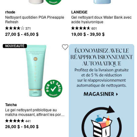
rhode
LANEIGE
Nettoyant quotidien PGA Pineapple 
Gel nettoyant doux Water Bank avec 
Refresh
acide hyaluronique
371
601
27,00 $ - 45,00 $
19,00 $ - 39,50 $
NOUVEAUTÉ
Tatcha
Le gel nettoyant prébiotique au 
matcha moussant, affinant les pores 
et régulant le sébum
441
26,00 $ - 54,00 $