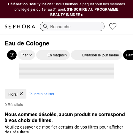
Célébration Beauty Insider :
nous mettons le paquet pour nos membres
privilégié(e)s du 1er au 31 août.
S’INSCRIRE AU PROGRAMME
BEAUTY INSIDER ▸
Recherche
Eau de Cologne
Trier
En magasin
Livraison le jour même
Fam
Tout réinitialiser
Floral
0 Résultats
Nous sommes désolés, aucun produit ne correspond 
à vos choix de filtres.
Veuillez essayer de modifier certains de vos filtres pour afficher
des résultats.