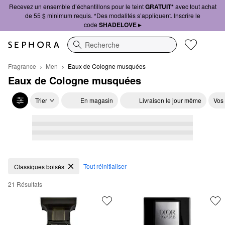
Recevez un ensemble d’échantillons pour le teint
GRATUIT*
avec tout achat
de 55 $ minimum requis. *Des modalités s’appliquent. Inscrire le
code
SHADELOVE ▸
Recherche
Fragrance
Men
Eaux de Cologne musquées
Eaux de Cologne musquées
Trier
En magasin
Livraison le jour même
Vos
Eaux de Cologne musquées
Tout réinitialiser
Classiques boisés
21 Résultats