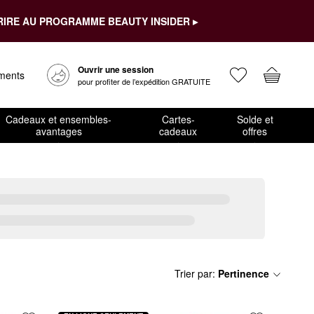
RIRE AU PROGRAMME BEAUTY INSIDER ▸
Ouvrir une session
ements
pour profiter de l’expédition GRATUITE
Cadeaux et ensembles-
Cartes-
Solde et
avantages
cadeaux
offres
Trier par
:
Pertinence