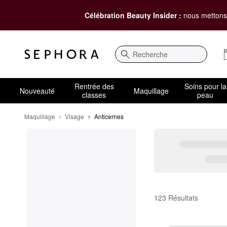
Célébration Beauty Insider :
nous mettons 
Recherche
Rentrée des
Soins pour la
Nouveauté
Maquillage
classes
peau
Maquillage
Visage
Anticernes
Anticernes
123 Résultats