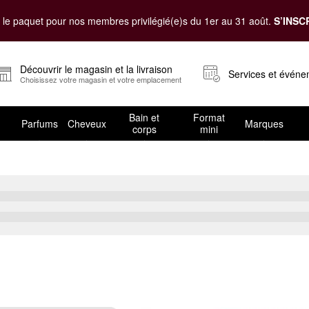
le paquet pour nos membres privilégié(e)s du 1er au 31 août.
S’INSC
Découvrir le magasin et la livraison
Services et évén
Choisissez votre magasin et votre emplacement
Bain et
Format
Parfums
Cheveux
Marques
corps
mini