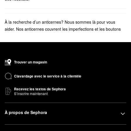
À la recherche d’un anticernes? Nous sommes là pour vous
aider. Nos anticernes couvrent les imperfections et les boutons
pour assurer un fini impeccable.
N’oubliez pas de jeter un coup d’œil aux
fonds de teint pour
peaux grasses
,
pour peaux sèches
ou à
couvrance totale
les plus
populaires qui manquent à votre rituel maquillage.
Trouver un magasin
Clavardage avec le service à la clientèle
Recevez les textos de Sephora
S’inscrire maintenant
À propos de Sephora