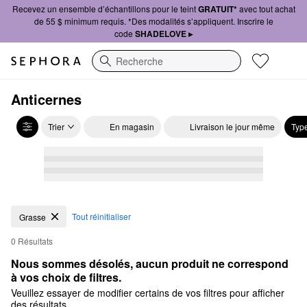
Recevez un ensemble d’échantillons pour le teint
GRATUIT*
avec tout achat
de 55 $ minimum requis. *Des modalités s’appliquent. Inscrire le
code
SHADELOVE ▸
Recherche
Anticernes
Trier
En magasin
Livraison le jour même
Typ
Tout réinitialiser
Grasse
0 Résultats
Nous sommes désolés, aucun produit ne correspond 
à vos choix de filtres.
Veuillez essayer de modifier certains de vos filtres pour afficher
des résultats.