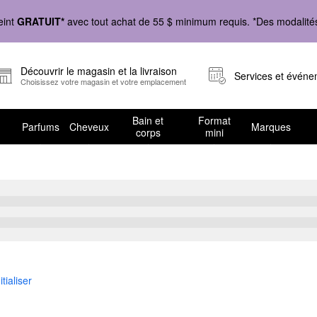
eint
GRATUIT*
avec tout achat de 55 $ minimum requis. *Des modalités 
Découvrir le magasin et la livraison
Services et évén
Choisissez votre magasin et votre emplacement
Bain et
Format
Parfums
Cheveux
Marques
corps
mini
pour peau grasse
itialiser