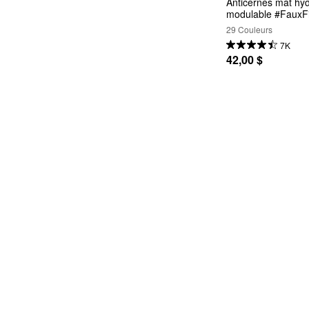
Anticernes mat hyd
modulable #FauxFi
29 Couleurs
7K
42,00 $