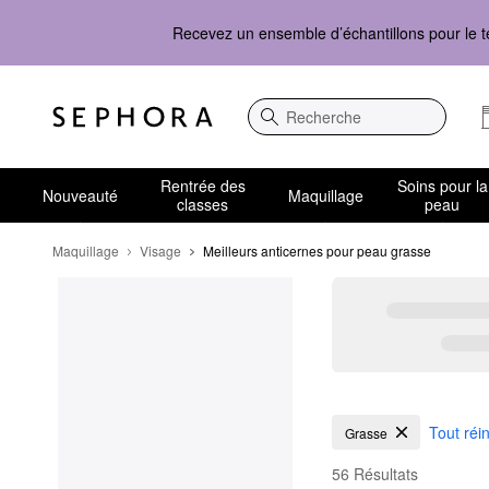
Recevez un ensemble d’échantillons pour le t
Recherche
Rentrée des
Soins pour la
Nouveauté
Maquillage
classes
peau
Maquillage
Visage
Meilleurs anticernes pour peau grasse
Meilleurs anticernes 
Tout réin
Grasse
56 Résultats