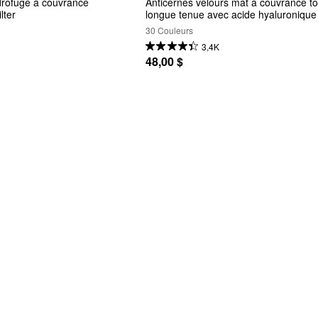
rofuge à couvrance 
Anticernes velours mat à couvrance tot
lter
longue tenue avec acide hyaluronique
30 Couleurs
3,4K
48,00 $