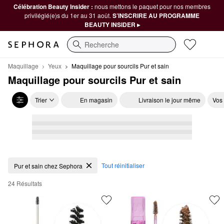
Célébration Beauty Insider :
nous mettons le paquet pour nos membres
privilégié(e)s du 1er au 31 août.
S’INSCRIRE AU PROGRAMME
BEAUTY INSIDER ▸
Recherche
Maquillage
Yeux
Maquillage pour sourcils Pur et sain
Maquillage pour sourcils Pur et sain
Trier
En magasin
Livraison le jour même
Vos
Maquillage pour sourcils Pur et sain
Tout réinitialiser
Pur et sain chez Sephora
24 Résultats