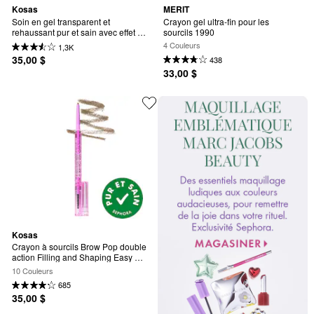
Kosas
MERIT
Soin en gel transparent et 
Crayon gel ultra-fin pour les 
rehaussant pur et sain avec effet 
sourcils 1990
laminé pour sourcils Air Brow
4 Couleurs
1,3K
35,00 $
438
33,00 $
Kosas
Crayon à sourcils Brow Pop double 
action Filling and Shaping Easy 
Eyebrow
10 Couleurs
685
35,00 $