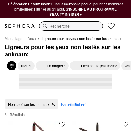
Célébration Beauty Insider :
nous mettons le paquet pour nos membres
privilégié(e)s du 1er au 31 août.
S’INSCRIRE AU PROGRAMME
BEAUTY INSIDER ▸
Recherche
Maquillage
Yeux
Ligneurs pour les yeux non testés sur les animaux
Ligneurs pour les yeux non testés sur les 
animaux
Trier
En magasin
Livraison le jour même
Vos
Ligneurs pour les yeux non testés sur les animaux
Tout réinitialiser
Non testé sur les animaux
61 Résultats