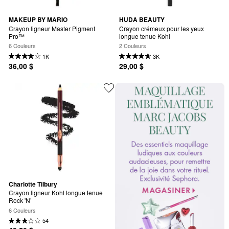
MAKEUP BY MARIO
HUDA BEAUTY
Crayon ligneur Master Pigment 
Crayon crémeux pour les yeux 
Pro™
longue tenue Kohl
6 Couleurs
2 Couleurs
1K
3K
36,00 $
29,00 $
Charlotte Tilbury
Crayon ligneur Kohl longue tenue 
Rock 'N’
6 Couleurs
54