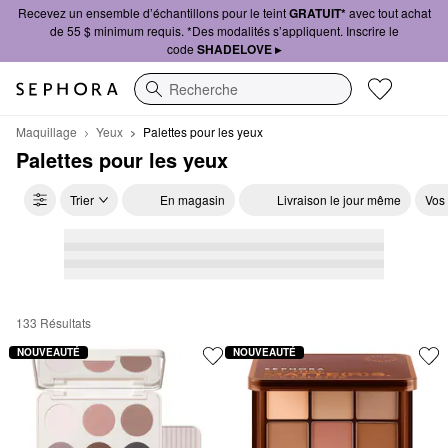
Recevez un ensemble d’échantillons pour le teint
GRATUIT*
avec tout achat
de 55 $ minimum requis. *Des modalités s’appliquent. Inscrire le
code
SHADELOVE ▸
Recherche
Maquillage
Yeux
Palettes pour les yeux
Palettes pour les yeux
Trier
En magasin
Livraison le jour même
Vos
133 Résultats
Palettes pour les yeux
NOUVEAUTÉ
NOUVEAUTÉ