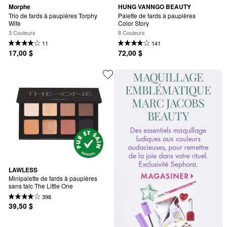
Morphe
HUNG VANNGO BEAUTY
Trio de fards à paupières Torphy 
Palette de fards à paupières 
Wife
Color Story
3 Couleurs
8 Couleurs
11
141
17,00 $
72,00 $
LAWLESS
Minipalette de fards à paupières 
sans talc The Little One
398
39,50 $