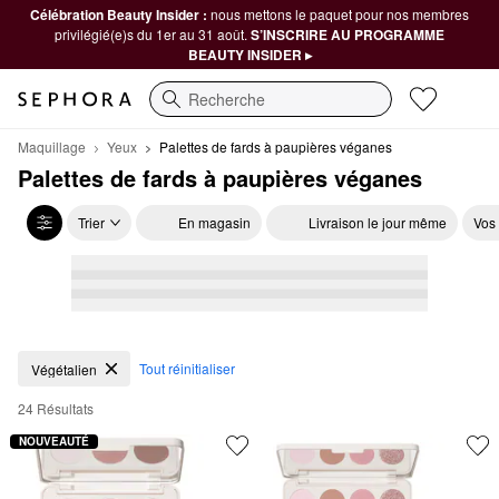
Célébration Beauty Insider :
nous mettons le paquet pour nos membres
privilégié(e)s du 1er au 31 août.
S’INSCRIRE AU PROGRAMME
BEAUTY INSIDER ▸
Recherche
Maquillage
Yeux
Palettes de fards à paupières véganes
Palettes de fards à paupières véganes
Trier
En magasin
Livraison le jour même
Vos
Palettes de fards à paupières véganes
Tout réinitialiser
Végétalien
24 Résultats
NOUVEAUTÉ