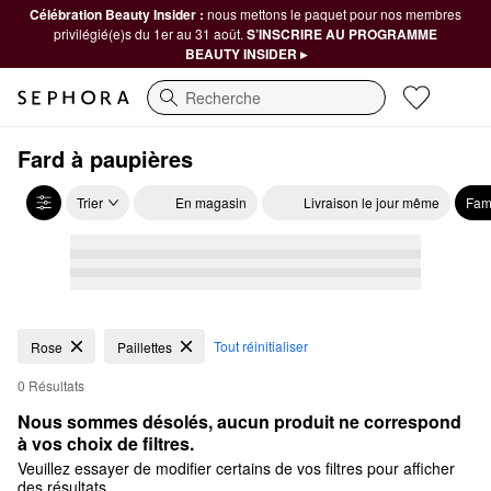
Célébration Beauty Insider :
nous mettons le paquet pour nos membres
privilégié(e)s du 1er au 31 août.
S’INSCRIRE AU PROGRAMME
BEAUTY INSIDER ▸
Recherche
Fard à paupières
Trier
En magasin
Livraison le jour même
Fam
Tout réinitialiser
Rose
Paillettes
0 Résultats
Nous sommes désolés, aucun produit ne correspond 
à vos choix de filtres.
Veuillez essayer de modifier certains de vos filtres pour afficher
des résultats.