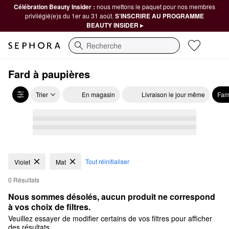
Célébration Beauty Insider :
nous mettons le paquet pour nos membres
privilégié(e)s du 1er au 31 août.
S’INSCRIRE AU PROGRAMME
BEAUTY INSIDER ▸
Recherche
Fard à paupières
Trier
En magasin
Livraison le jour même
Fam
Tout réinitialiser
Violet
Mat
0 Résultats
Nous sommes désolés, aucun produit ne correspond 
à vos choix de filtres.
Veuillez essayer de modifier certains de vos filtres pour afficher
des résultats.