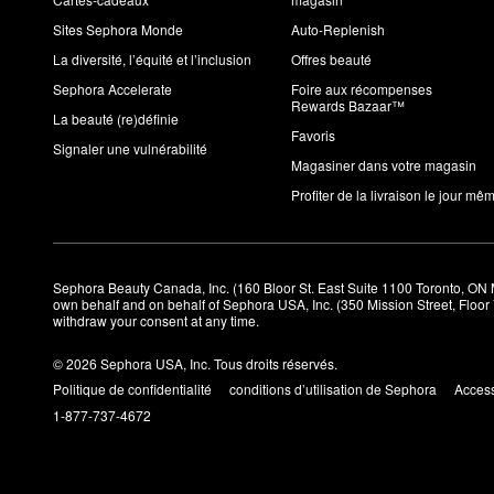
Sites Sephora Monde
Auto-Replenish
La diversité, l’équité et l’inclusion
Offres beauté
Sephora Accelerate
Foire aux récompenses
Rewards Bazaar™
La beauté (re)définie
Favoris
Signaler une vulnérabilité
Magasiner dans votre magasin
Profiter de la livraison le jour mê
Sephora Beauty Canada, Inc. (160 Bloor St. East Suite 1100 Toronto, ON 
own behalf and on behalf of Sephora USA, Inc. (350 Mission Street, Floo
withdraw your consent at any time.
© 2026 Sephora USA, Inc. Tous droits réservés.
Politique de confidentialité
conditions d’utilisation de Sephora
Access
1-877-737-4672