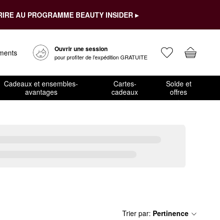
RIRE AU PROGRAMME BEAUTY INSIDER ▸
Ouvrir une session
ements
pour profiter de l’expédition GRATUITE
Cadeaux et ensembles-
Cartes-
Solde et
avantages
cadeaux
offres
Trier par
:
Pertinence