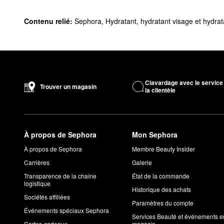
Contenu relié:
Sephora
,
Hydratant, hydratant visage et hydra
Clavardage avec le service
Trouver un magasin
la clientèle
À propos de Sephora
Mon Sephora
À propos de Sephora
Membre Beauty Insider
Carrières
Galerie
Transparence de la chaîne
État de la commande
logistique
Historique des achats
Sociétés affiliées
Paramètres du compte
Événements spéciaux Sephora
Services Beauté et événements e
Cartes-cadeaux
magasin