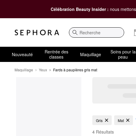
Célébration Beauty Insider :
nous mettons 
Recherche
Rentrée des
Soins pour la
Nouveauté
Maquillage
classes
peau
Maquillage
Yeux
Fards à paupières gris mat
Fards à paupières gri
Gris
Mat
4 Résultats