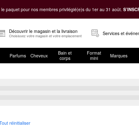
le paquet pour nos membres privilégié(e)s du 1er au 31 août.
S’INSC
Découvrir le magasin et la livraison
Services et évén
Choisissez votre magasin et votre emplacement
Bain et
Format
Parfums
Cheveux
Marques
corps
mini
s mat
Tout réinitialiser