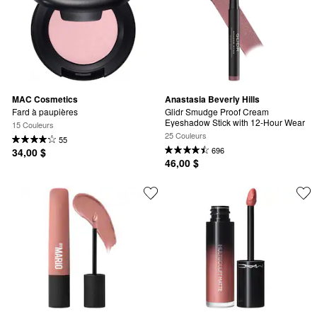
MAC Cosmetics
Anastasia Beverly Hills
Fard à paupières
Glidr Smudge Proof Cream 
Eyeshadow Stick with 12-Hour Wear
15 Couleurs
25 Couleurs
55
696
34,00 $
46,00 $