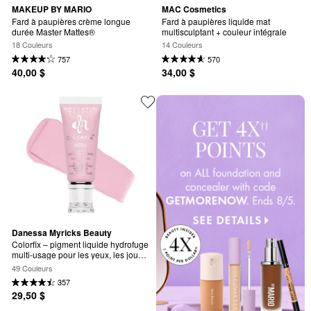
MAKEUP BY MARIO
MAC Cosmetics
Fard à paupières crème longue 
Fard à paupières liquide mat 
durée Master Mattes®
multisculptant + couleur intégrale
18 Couleurs
14 Couleurs
757
570
40,00 $
34,00 $
Danessa Myricks Beauty
Colorfix – pigment liquide hydrofuge 
multi-usage pour les yeux, les joues 
et les lèvres
49 Couleurs
357
29,50 $