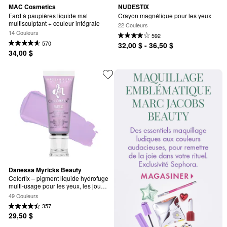
MAC Cosmetics
NUDESTIX
Fard à paupières liquide mat 
Crayon magnétique pour les yeux
multisculptant + couleur intégrale
22 Couleurs
14 Couleurs
592
570
32,00 $ - 36,50 $
34,00 $
Danessa Myricks Beauty
Colorfix – pigment liquide hydrofuge 
multi-usage pour les yeux, les joues 
et les lèvres
49 Couleurs
357
29,50 $