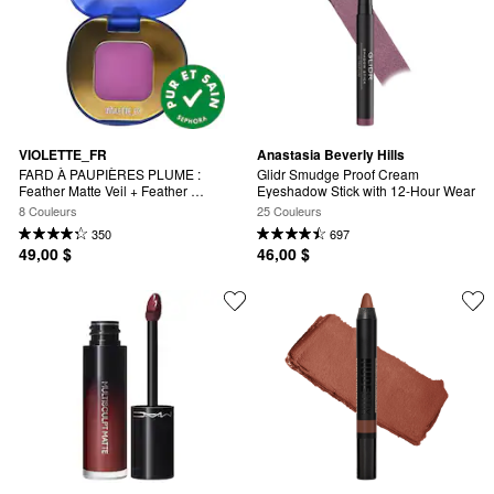
VIOLETTE_FR
Anastasia Beverly Hills
FARD À PAUPIÈRES PLUME : 
Glidr Smudge Proof Cream 
Feather Matte Veil + Feather 
Eyeshadow Stick with 12-Hour Wear
Shimmer Veil
8 Couleurs
25 Couleurs
350
697
49,00 $
46,00 $