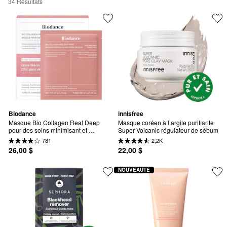
34 Résultats
Biodance
innisfree
Masque Bio Collagen Real Deep 
Masque coréen à l’argile purifiante 
pour des soins minimisant et 
Super Volcanic régulateur de sébum
raffermissant les pores
781
2,2K
26,00 $
22,00 $
NOUVEAUTÉ