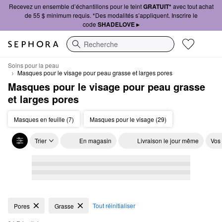
Recevez un ensemble d’échantillons pour le teint
GRATUIT*
avec tout achat
de 55 $ minimum requis. *Des modalités s’appliquent. Inscrire le
code
SHADELOVE ▸
Recherche
Soins pour la peau
Masques pour le visage pour peau grasse et larges pores
Masques pour le visage pour peau grasse 
et larges pores
Masques en feuille (7)
Masques pour le visage (29)
Trier
En magasin
Livraison le jour même
Vos
Masques pour le visage pour peau grasse et larges pores
Tout réinitialiser
Pores
Grasse