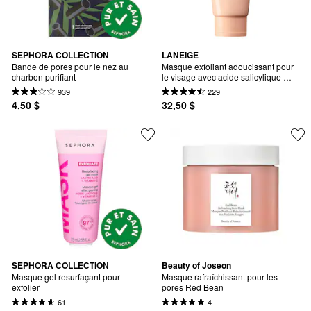
SEPHORA COLLECTION
LANEIGE
Bande de pores pour le nez au 
Masque exfoliant adoucissant pour 
charbon purifiant
le visage avec acide salicylique 
Balance Mode pour contrôler 
939
229
la brillance et obtenir une texture 
4,50 $
32,50 $
lisse.
SEPHORA COLLECTION
Beauty of Joseon
Masque gel resurfaçant pour 
Masque rafraîchissant pour les 
exfolier
pores Red Bean
61
4