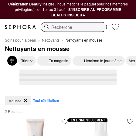
Célébration Beauty Insider :
nous mettons le paquet pour nos membres
privilégié(e)s du 1er au 31 août.
S’INSCRIRE AU PROGRAMME
BEAUTY INSIDER ▸
Recherche
Soins pour la peau
Nettoyants
Nettoyants en mousse
Nettoyants en mousse
Trier
En magasin
Livraison le jour même
Vos
Nettoyants en mousse
Tout réinitialiser
Mousse
2 Résultats
EN LIGNE SEULEMENT