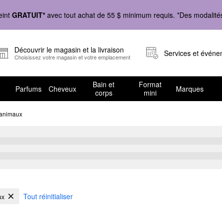
eint
GRATUIT*
avec tout achat de 55 $ minimum requis. *Des modalités 
Découvrir le magasin et la livraison
Services et évén
Choisissez votre magasin et votre emplacement
Bain et
Format
Parfums
Cheveux
Marques
corps
mini
s animaux
estées sur les animaux
Tout réinitialiser
ux