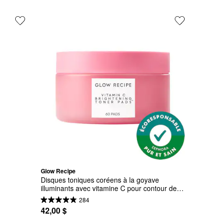
Glow Recipe
Disques toniques coréens à la goyave 
illuminants avec vitamine C pour contour des 
yeux et joues
284
42,00 $