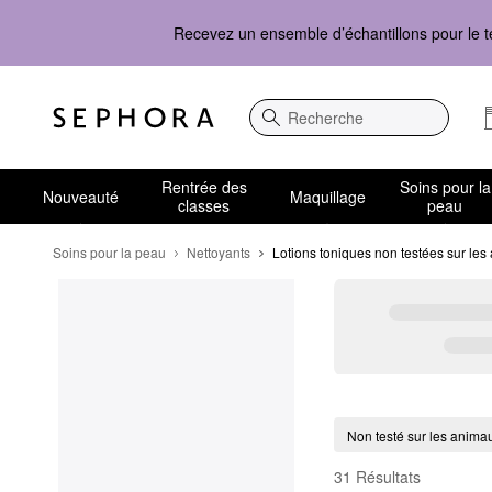
Recevez un ensemble d’échantillons pour le t
Recherche
Rentrée des
Soins pour la
Nouveauté
Maquillage
classes
peau
Soins pour la peau
Nettoyants
Lotions toniques non testées sur le
Lotions toniques non t
Non testé sur les anima
31 Résultats