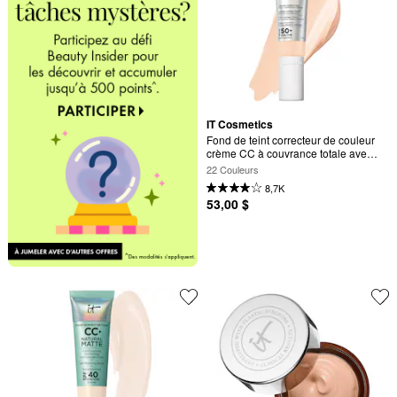
IT Cosmetics
Fond de teint correcteur de couleur 
crème CC à couvrance totale avec 
FPS 50+
22 Couleurs
8,7K
53,00 $