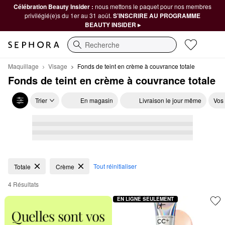
Célébration Beauty Insider :
nous mettons le paquet pour nos membres
privilégié(e)s du 1er au 31 août.
S’INSCRIRE AU PROGRAMME
BEAUTY INSIDER ▸
Recherche
Maquillage
Visage
Fonds de teint en crème à couvrance totale
Fonds de teint en crème à couvrance totale
Trier
En magasin
Livraison le jour même
Vos
Fonds de teint en crème à couvrance totale
Tout réinitialiser
Totale
Crème
4 Résultats
EN LIGNE SEULEMENT