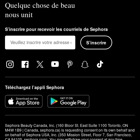
Quelque chose de beau
nous unit
S’inscrire pour recevoir les courriels de Sephora
S’inscrire
Téléchargez l’appli Sephora
Sephora Beauty Canada, Inc. (160 Bloor St. East Suite 1100 Toronto, ON 
M4W 1B9 | Canada, sephora.ca) is requesting consent on its own behalf and 
on behalf of Sephora USA, Inc. (350 Mission Street, Floor 7, San Francisco, 
CA 94105, sephora.com). You may withdraw your consent at any time.