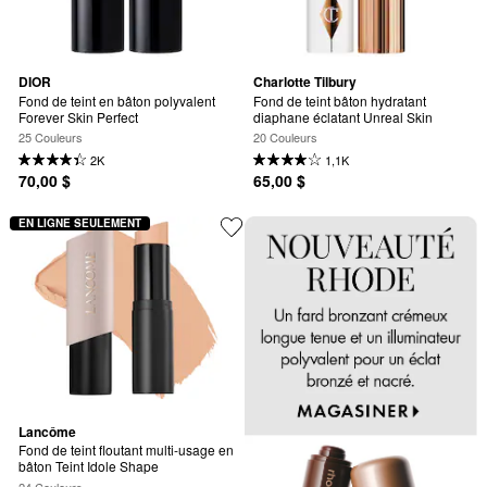
DIOR
Charlotte Tilbury
Fond de teint en bâton polyvalent 
Fond de teint bâton hydratant 
Forever Skin Perfect
diaphane éclatant Unreal Skin
25 Couleurs
20 Couleurs
2K
1,1K
70,00 $
65,00 $
EN LIGNE SEULEMENT
Lancôme
Fond de teint floutant multi-usage en 
bâton Teint Idole Shape
24 Couleurs