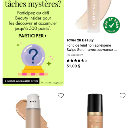
Tower 28 Beauty
Fond de teint non acnéigène 
Swipe Serum avec couvrance 
moyenne modulable
36 Couleurs
3
51,00 $