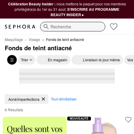
Célébration Beauty Insider :
nous mettons le paquet pour nos membres
privilégié(e)s du 1er au 31 août.
S’INSCRIRE AU PROGRAMME
BEAUTY INSIDER ▸
Recherche
Maquillage
Visage
Fonds de teint antiacné
Fonds de teint antiacné
Trier
En magasin
Livraison le jour même
Vos
Fonds de teint antiacné
Tout réinitialiser
Acné/imperfections
6 Résultats
NOUVEAUTÉ