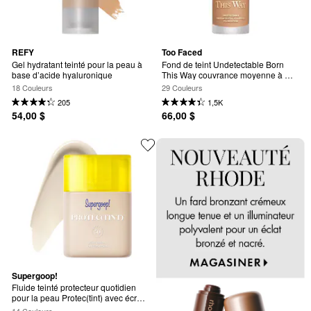
REFY
Too Faced
Gel hydratant teinté pour la peau à 
Fond de teint Undetectable Born 
base d’acide hyaluronique
This Way couvrance moyenne à 
totale
18 Couleurs
29 Couleurs
205
1,5K
54,00 $
66,00 $
Supergoop!
Fluide teinté protecteur quotidien 
pour la peau Protec(tint) avec écran 
solaire FPS 50 et ectoïne
14 Couleurs