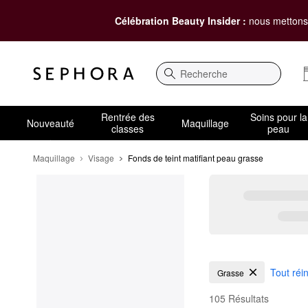
Célébration Beauty Insider :
nous mettons 
Recherche
Rentrée des
Soins pour la
Nouveauté
Maquillage
classes
peau
Maquillage
Visage
Fonds de teint matifiant peau grasse
Fonds de teint matifia
Tout réin
Grasse
105 Résultats