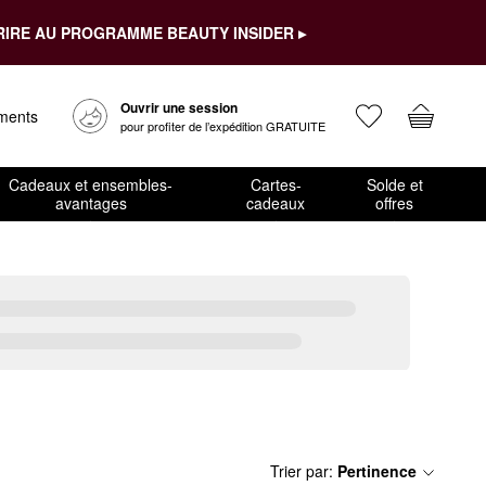
RIRE AU PROGRAMME BEAUTY INSIDER ▸
Ouvrir une session
ements
pour profiter de l’expédition GRATUITE
Cadeaux et ensembles-
Cartes-
Solde et
avantages
cadeaux
offres
Trier par
:
Pertinence