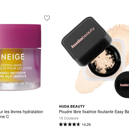
HUDA BEAUTY
 les lèvres hydratation 
Poudre libre fixatrice floutante Easy B
ine C
15 Couleurs
14,2K