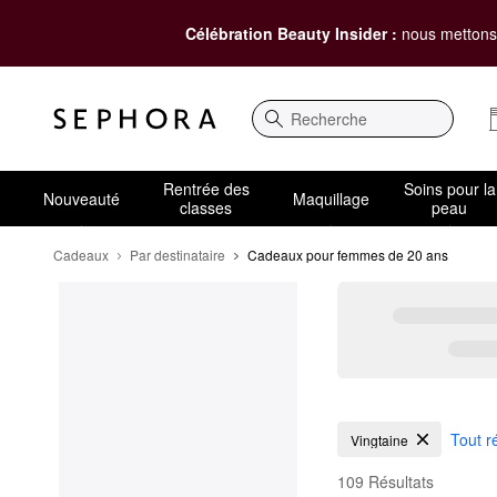
Célébration Beauty Insider :
nous mettons 
Recherche
Rentrée des
Soins pour la
Nouveauté
Maquillage
classes
peau
Cadeaux
Par destinataire
Cadeaux pour femmes de 20 ans
Cadeaux pour femmes
Tout ré
Vingtaine
109 Résultats