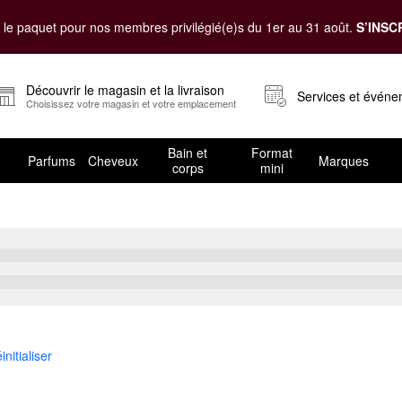
le paquet pour nos membres privilégié(e)s du 1er au 31 août.
S’INSC
Découvrir le magasin et la livraison
Services et évén
Choisissez votre magasin et votre emplacement
Bain et
Format
Parfums
Cheveux
Marques
corps
mini
 de 20 ans
initialiser