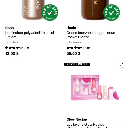
rhode
rhode
Illuminateur polyvalent Lait effet 
Crème bronzante longue tenue 
lumière
Pocket Bronze
4 Couleurs
8 Couleurs
550
381
42,00 $
38,00 $
SÉRIE LIMITÉE
Glow Recipe
Les favoris Glow Recipe 