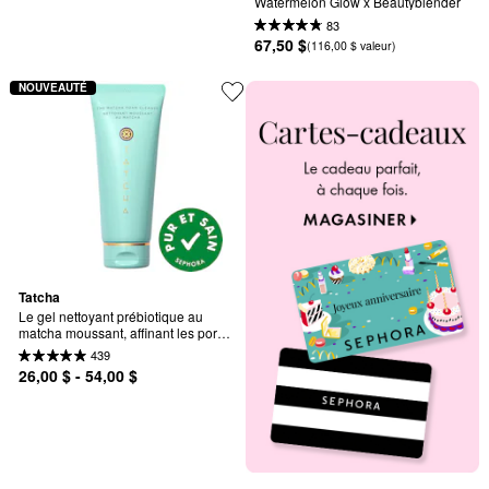
Watermelon Glow x Beautyblender
83
67,50 $
(116,00 $ valeur)
NOUVEAUTÉ
Tatcha
Le gel nettoyant prébiotique au 
matcha moussant, affinant les pores 
et régulant le sébum
439
26,00 $ - 54,00 $