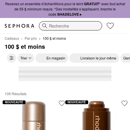
Recevez un ensemble d’échantillons pour le teint
GRATUIT*
avec tout achat
de 55 $ minimum requis. *Des modalités s’appliquent. Inscrire le
code
SHADELOVE ▸
Recherche
Cadeaux
Par prix
100 $ et moins 
100 $ et moins 
Trier
En magasin
Livraison le jour même
Gam
109 Résultats
100 $ et moins
NOUVEAUTÉ
NOUVEAUTÉ