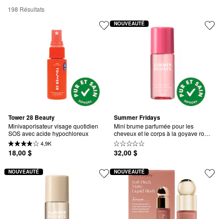
198 Résultats
NOUVEAUTÉ
Tower 28 Beauty
Summer Fridays
Minivaporisateur visage quotidien 
Mini brume parfumée pour les 
SOS avec acide hypochloreux
cheveux et le corps à la goyave rose 
avec nectar de goyave et fraise 
4,9K
sucrée
18,00 $
32,00 $
NOUVEAUTÉ
NOUVEAUTÉ