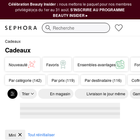
Célébration Beauty Insider :
nous mettons le paquet pour nos membres
privilégié(e)s du 1er au 31 août.
S’INSCRIRE AU PROGRAMME
BEAUTY INSIDER ▸
Recherche
Cadeaux
Cadeaux
Nouveauté
Favoris
Ensembles-avantages
For
Par catégorie (142)
Par prix (119)
Par destinataire (116)
Coff
Trier
En magasin
Livraison le jour même
Gam
Cadeaux
Tout réinitialiser
Mini