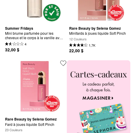
Summer Fridays
Rare Beauty by Selena Gomez
Mini brume parfumée pour les 
Minifards à joues liquide Soft Pinch
cheveux et le corps à la vanille avec 
12 Couleurs
gâteau à la vanille et ambre 
4
1,7K
éclatante
32,00 $
22,00 $
Rare Beauty by Selena Gomez
Fard à joues liquide Soft Pinch
23 Couleurs