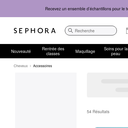
Recevez un ensemble d’échantillons pour le t
Recherche
Rentrée des
Soins pour la
Nouveauté
Maquillage
classes
peau
Cheveux
Accessoires
Accessoires
54 Résultats