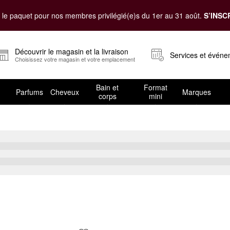
le paquet pour nos membres privilégié(e)s du 1er au 31 août.
S’INSC
Découvrir le magasin et la livraison
Services et évén
Choisissez votre magasin et votre emplacement
Bain et
Format
Parfums
Cheveux
Marques
corps
mini