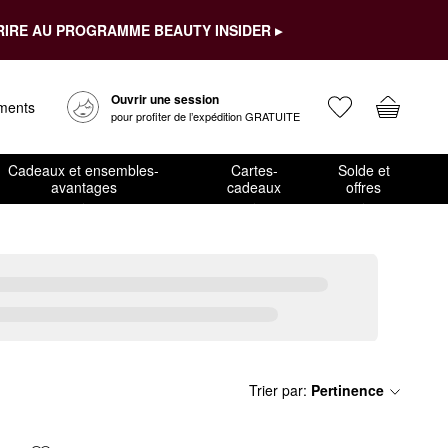
RIRE AU PROGRAMME BEAUTY INSIDER ▸
Ouvrir une session
ements
pour profiter de l’expédition GRATUITE
Cadeaux et ensembles-
Cartes-
Solde et
avantages
cadeaux
offres
Trier par
:
Pertinence