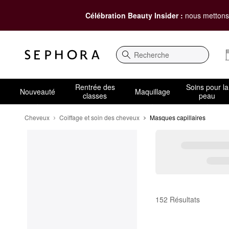
Célébration Beauty Insider :
nous mettons 
Recherche
Rentrée des
Soins pour la
Nouveauté
Maquillage
classes
peau
Cheveux
Coiffage et soin des cheveux
Masques capillaires
Masques capillaires
152 Résultats