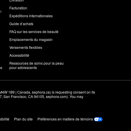
Facturation
n
Expéditions internationales
Guide d’achats
FAQ sur les services de beauté
Emplacements du magasin
Versements flexibles
Accessibilité
Ressources de soins pour la peau
me
pour adolescents
M4W 1B9 | Canada, sephora.ca) is requesting consent on its 
r 7, San Francisco, CA 94105, sephora.com). You may 
ibilité
Plan du site
Préférences en matière de témoins