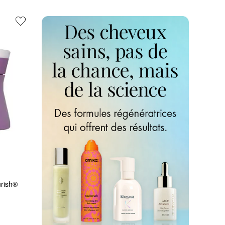
rish® 