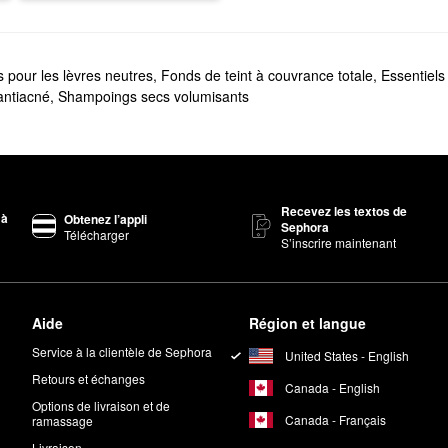
 pour les lèvres neutres
,
Fonds de teint à couvrance totale
,
Essentiels
antiacné
,
Shampoings secs volumisants
Recevez les textos de
 à
Obtenez l’appli
Sephora
Télécharger
S’inscrire maintenant
Aide
Région et langue
Service à la clientèle de Sephora
United States - English
Retours et échanges
Canada - English
Options de livraison et de
Canada - Français
ramassage
Livraison