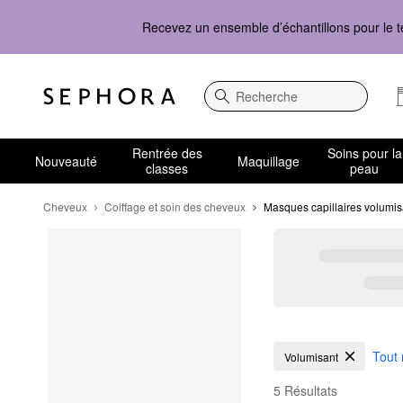
Recevez un ensemble d’échantillons pour le t
Recherche
Rentrée des
Soins pour la
Nouveauté
Maquillage
classes
peau
Cheveux
Coiffage et soin des cheveux
Masques capillaires volumis
Masques capillaires v
Tout r
Volumisant
5 Résultats