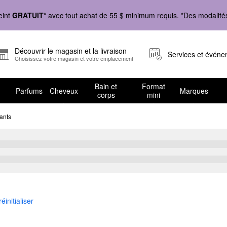
eint
GRATUIT*
avec tout achat de 55 $ minimum requis. *Des modalités 
Découvrir le magasin et la livraison
Services et évén
Choisissez votre magasin et votre emplacement
Bain et
Format
Parfums
Cheveux
Marques
corps
mini
ants
olumisants
éinitialiser