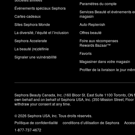
Paramètres du compte
Événements spéciaux Sephora
Services Beauté et événements e
Cartes-cadeaux
magasin
Sites Sephora Monde
Auto-Replenish
La diversité, l’équité et l’inclusion
Offres beauté
Sephora Accelerate
Foire aux récompenses
Rewards Bazaar™
La beauté (re)définie
Favoris
Signaler une vulnérabilité
Magasiner dans votre magasin
Profiter de la livraison le jour mê
Sephora Beauty Canada, Inc. (160 Bloor St. East Suite 1100 Toronto, ON 
own behalf and on behalf of Sephora USA, Inc. (350 Mission Street, Floo
withdraw your consent at any time.
© 2026 Sephora USA, Inc. Tous droits réservés.
Politique de confidentialité
conditions d’utilisation de Sephora
Access
1-877-737-4672